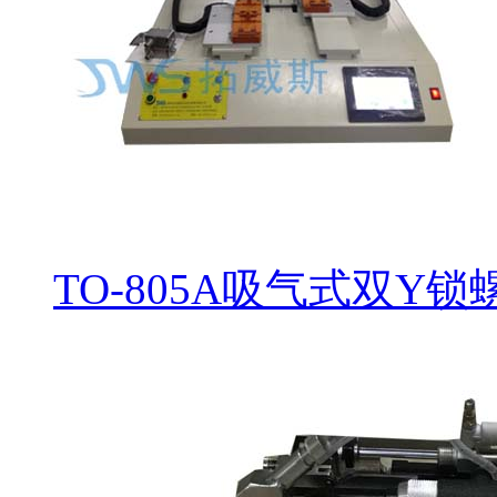
TO-805A吸气式双Y锁